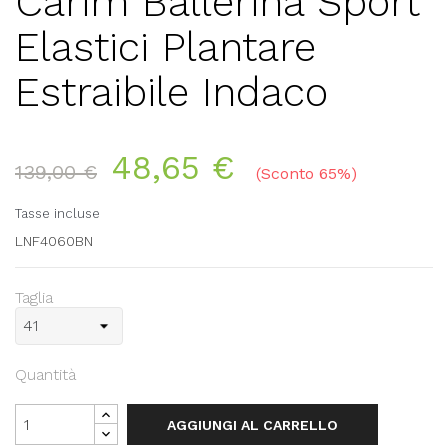
Carim Ballerina Sport
Elastici Plantare
Estraibile Indaco
48,65 €
139,00 €
Sconto 65%
Tasse incluse
LNF4060BN
Taglia
Quantità
AGGIUNGI AL CARRELLO