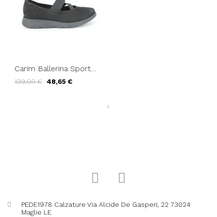
Carim Ballerina Sport
Elastici Plantare
139,00 €
48,65 €
Estraibile Nero
PEDE1978 Calzature Via Alcide De Gasperi, 22 73024
Maglie LE