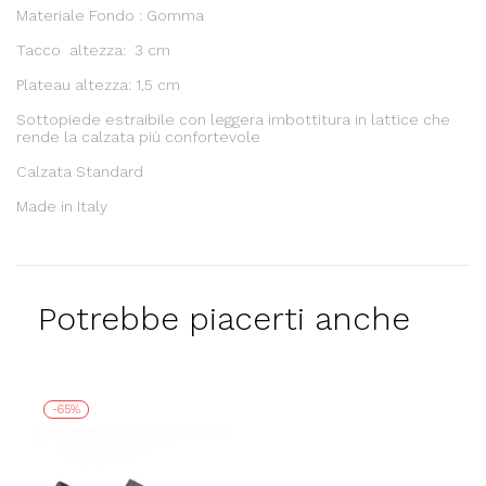
Materiale Fondo : Gomma
Tacco altezza: 3 cm
Plateau altezza: 1,5 cm
Sottopiede estraibile con leggera imbottitura in lattice che
rende la calzata più confortevole
Calzata Standard
Made in Italy
Potrebbe piacerti anche
-65%