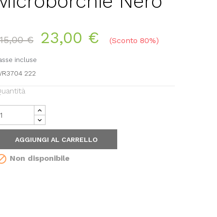
Microborchie Nero
23,00 €
115,00 €
Sconto 80%
asse incluse
R3704 222
uantità
AGGIUNGI AL CARRELLO

Non disponibile