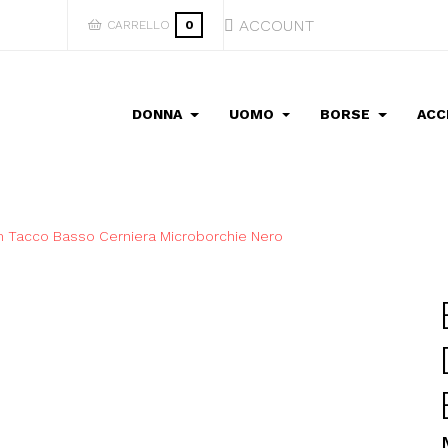
ACCOUNT
CARRELLO
0
DONNA
UOMO
BORSE
ACC
m Tacco Basso Cerniera Microborchie Nero