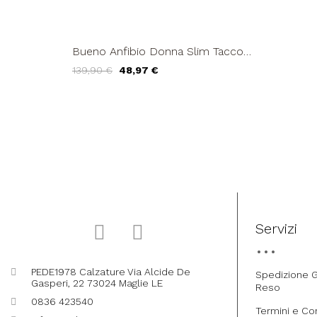
Bueno Anfibio Donna Slim Tacco
Medio Cerniera Nero
139,90 €
48,97 €
Servizi
PEDE1978 Calzature Via Alcide De
Spedizione G
Gasperi, 22 73024 Maglie LE
Reso
0836 423540
Termini e Co