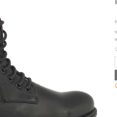
T
W
Q