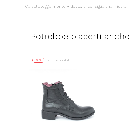
Calzata leggermente Ridotta, si consiglia una misura 
Potrebbe piacerti anch
-65%
Non disponibile